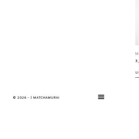
M
3
L
© 2026 - | MATCHAMURAI