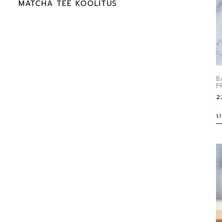
MATCHA TEE KOOLITUS
B
P
2
L